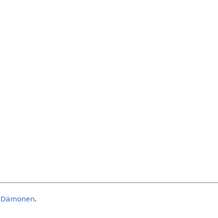
e:Dämonen
.