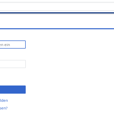
lden
sen?