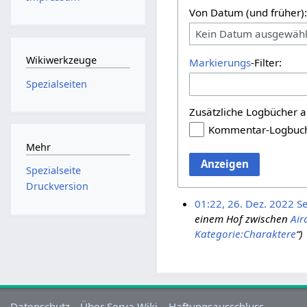
Von Datum (und früher)
Kein Datum ausgewähl
Wikiwerkzeuge
Markierungs
-Filter:
Spezialseiten
Zusätzliche Logbücher a
Kommentar-Logbuc
Mehr
Anzeigen
Spezialseite
Druckversion
01:22, 26. Dez. 2022
S
einem Hof zwischen
Air
Kategorie:Charaktere
“)
Datenschutz
Über Serva Wiki
Haftungsausschluss