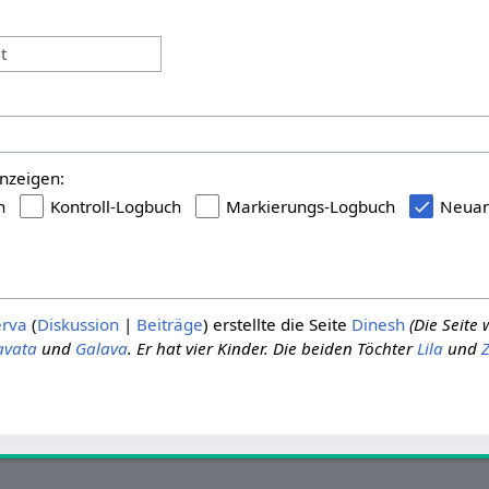
:
t
nzeigen:
h
Kontroll-Logbuch
Markierungs-Logbuch
Neuan
erva
Diskussion
Beiträge
erstellte die Seite
Dinesh
(Die Seite
avata
und
Galava
. Er hat vier Kinder. Die beiden Töchter
Lila
und